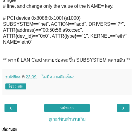
single
# line, and change only the value of the NAME= key.
# PCI device 0x8086:0x100f (e1000)
SUBSYSTEM=="net", ACTION=="add", DRIVERS=="?*",
ATTR{address}=="00:50:56:a9:cc:ec",
ATTR{dev_id}=="0x0", ATTR{type}=="1", KERNEL=="eth*",
NAME="eth0"
** หากมี LAN Card หลายช่องจะขึ้น SUBSYSTEM หลายอัน **
zulkiflee
ที่
23:09
ไม่มีความคิดเห็น:
ใช้ร่วมกัน
‹
›
หน้าแรก
ดูเวอร์ชันสำหรับเว็บ
เกี่ยวกับฉัน